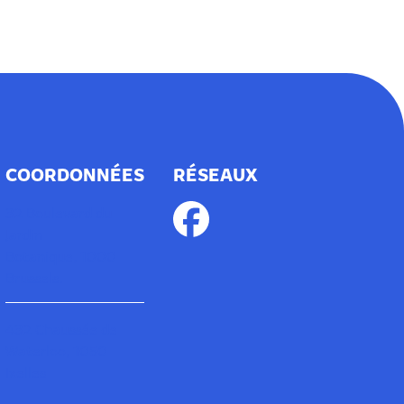
COORDONNÉES
RÉSEAUX
32
Boulevard du
Jardin
Botanique, 1000
Brussels.
432 Chaussée de
Waterloo, 1050
Ixelles