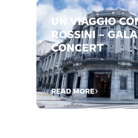
UN VIAGGIO CO
ROSSINI – GALA
CONCERT
READ MORE